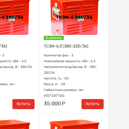
В наличии
/36)
ТСЗИ-6,3 (380-220/36)
- 3
Количество фаз - 3
ность, кВА - 6,0
Номинальная мощность, кВА - 6,3
д/выход, В - 380/36
Напряжение вход/выход, В - 380-
220/36
Частота, Гц - 50
меры, мм -
Масса, кг - 55
Габаритные размеры, мм -
430*320*300
35 000 Р
Купить
Купить