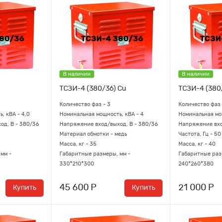
В наличии
В наличии
ТСЗИ-4 (380/36) Cu
ТСЗИ-4 (380
Количество фаз - 3
Количество фаз 
, кВА - 4,0
Номинальная мощность, кВА - 4
Номинальная мощ
од, В - 380/36
Напряжение вход/выход, В - 380/36
Напряжение вхо
Материал обмотки - медь
Частота, Гц - 50
Масса, кг - 35
Масса, кг - 40
мм -
Габаритные размеры, мм -
Габаритные раз
330*210*300
240*260*380
45 600 Р
21 000 Р
Купить
Купить