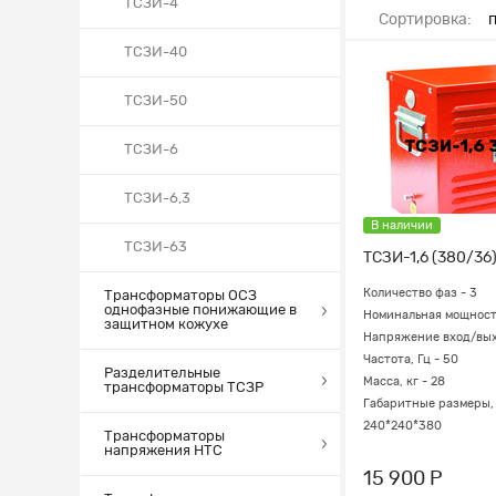
ТСЗИ-4
Сортировка:
ТСЗИ-40
ТСЗИ-50
ТСЗИ-6
ТСЗИ-6,3
В наличии
ТСЗИ-63
ТСЗИ-1,6 (380/36
Количество фаз - 3
Трансформаторы ОСЗ
однофазные понижающие в
Номинальная мощность
защитном кожухе
Напряжение вход/вых
Частота, Гц - 50
Разделительные
Масса, кг - 28
трансформаторы ТСЗР
Габаритные размеры, 
240*240*380
Трансформаторы
напряжения НТС
15 900 Р