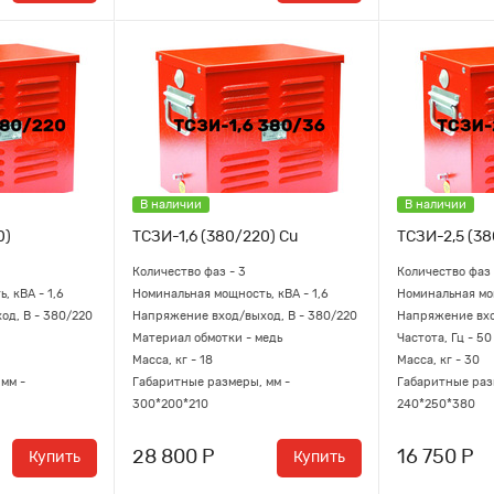
В наличии
В наличии
0)
ТСЗИ-1,6 (380/220) Cu
ТСЗИ-2,5 (38
Количество фаз - 3
Количество фаз 
, кВА - 1,6
Номинальная мощность, кВА - 1,6
Номинальная мощ
д, В - 380/220
Напряжение вход/выход, В - 380/220
Напряжение вхо
Материал обмотки - медь
Частота, Гц - 50
Масса, кг - 18
Масса, кг - 30
мм -
Габаритные размеры, мм -
Габаритные раз
300*200*210
240*250*380
28 800 Р
16 750 Р
Купить
Купить