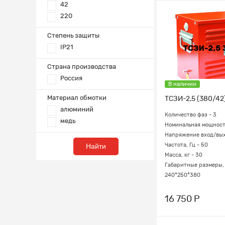
42
220
Степень защиты
IP21
Страна производства
Россия
В наличии
Материал обмотки
ТСЗИ-2,5 (380/42
алюминий
Количество фаз - 3
медь
Номинальная мощность
Напряжение вход/выхо
Найти
Частота, Гц - 50
Масса, кг - 30
Габаритные размеры, 
240*250*380
16 750 Р