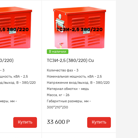
В наличии
0/220)
ТСЗИ-2,5 (380/220) Cu
- 3
Количество фаз - 3
ность, кВА - 2,5
Номинальная мощность, кВА - 2,5
д/выход, В - 380/220
Напряжение вход/выход, В - 380/220
Материал обмотки - медь
Масса, кг - 26
меры, мм -
Габаритные размеры, мм -
300*210*230
33 600 Р
Купить
Купить