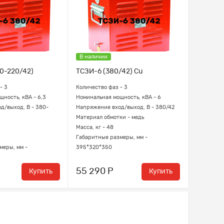
В наличии
80-220/42)
ТСЗИ-6 (380/42) Cu
- 3
Количество фаз - 3
ность, кВА - 6,3
Номинальная мощность, кВА - 6
д/выход, В - 380-
Напряжение вход/выход, В - 380/42
Материал обмотки - медь
Масса, кг - 48
Габаритные размеры, мм -
меры, мм -
395*320*350
55 290 Р
Купить
Купить