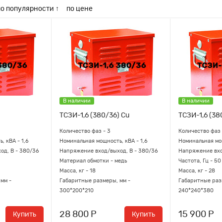
по популярности ↑
по цене
В наличии
В наличии
)
ТСЗИ-1,6 (380/36) Cu
ТСЗИ-1,6 (38
Количество фаз - 3
Количество фаз 
, кВА - 1,6
Номинальная мощность, кВА - 1,6
Номинальная мощ
од, В - 380/36
Напряжение вход/выход, В - 380/36
Напряжение вхо
Материал обмотки - медь
Частота, Гц - 50
Масса, кг - 18
Масса, кг - 28
мм -
Габаритные размеры, мм -
Габаритные раз
300*200*210
240*240*380
28 800 Р
15 900 Р
Купить
Купить