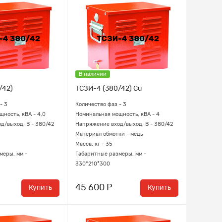
В наличии
/42)
ТСЗИ-4 (380/42) Cu
- 3
Количество фаз - 3
ность, кВА - 4,0
Номинальная мощность, кВА - 4
д/выход, В - 380/42
Напряжение вход/выход, В - 380/42
Материал обмотки - медь
Масса, кг - 35
меры, мм -
Габаритные размеры, мм -
330*210*300
45 600 Р
Купить
Купить