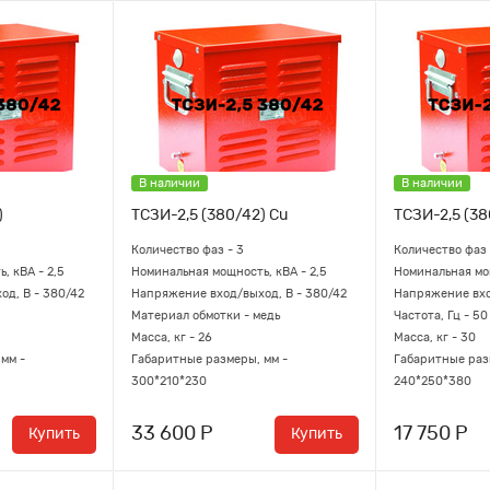
В наличии
В наличии
)
ТСЗИ-2,5 (380/42) Cu
ТСЗИ-2,5 (38
Количество фаз - 3
Количество фаз 
, кВА - 2,5
Номинальная мощность, кВА - 2,5
Номинальная мощ
д, В - 380/42
Напряжение вход/выход, В - 380/42
Напряжение вхо
Материал обмотки - медь
Частота, Гц - 50
Масса, кг - 26
Масса, кг - 30
мм -
Габаритные размеры, мм -
Габаритные раз
300*210*230
240*250*380
33 600 Р
17 750 Р
Купить
Купить