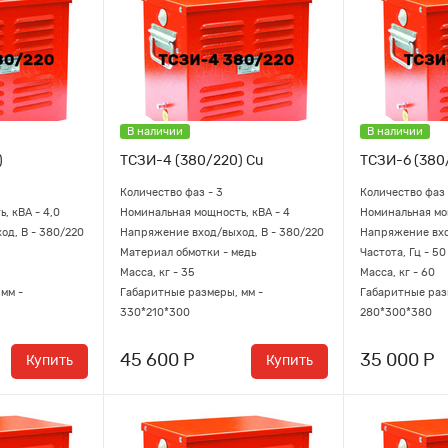
В наличии
В наличии
)
ТСЗИ-4 (380/220) Cu
ТСЗИ-6 (380
Количество фаз - 3
Количество фаз 
, кВА - 4,0
Номинальная мощность, кВА - 4
Номинальная мощ
д, В - 380/220
Напряжение вход/выход, В - 380/220
Напряжение вхо
Материал обмотки - медь
Частота, Гц - 50
Масса, кг - 35
Масса, кг - 60
мм -
Габаритные размеры, мм -
Габаритные раз
330*210*300
280*300*380
45 600 Р
35 000 Р
Купить
Купить