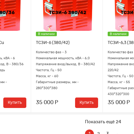
В наличии
В наличии
Cu
ТСЗИ-6 (380/42)
ТСЗИ-6,3 (3
Количество фаз - 3
Количество фаз 
, кВА - 6
Номинальная мощность, кВА - 6,0
Номинальная мощ
од, В - 380/36
Напряжение вход/выход, В - 380/42
Напряжение вхо
едь
Частота, Гц - 50
220/42
Масса, кг - 60
Частота, Гц - 50
мм -
Габаритные размеры, мм -
Масса, кг - 55
280*300*380
Габаритные раз
430*320*300
35 000 Р
35 000 Р
Купить
Купить
Показать ещё 24
1
2
3
→