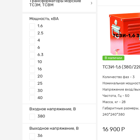
Трансформаторы морские
ТСЗМ, ТСВМ
Мощность, кВА
1.6
2.5
4
6
6.3
В наличии
10
ТСЗИ-1,6 (380/22
16
20
Количество фаз - 3
25
Номинальная мощность
Напряжение вход/выхо
30
Частота, Гц - 50
40
Масса, кг - 28
50
Габаритные размеры, 
Входное напряжение, В
63
240*240*380
380
100
120
Выходное напряжение, В
16 900 Р
150
36