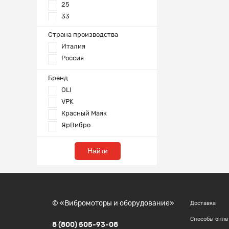
25
33
36
Страна производства
37
Италия
45
Россия
54
55
Бренд
65
OLI
80
VPK
85
Красный Маяк
ЯрВибро
Найти
© «Вибромоторы и оборудование»
Доставка
Способы опла
8 (800) 505-93-08