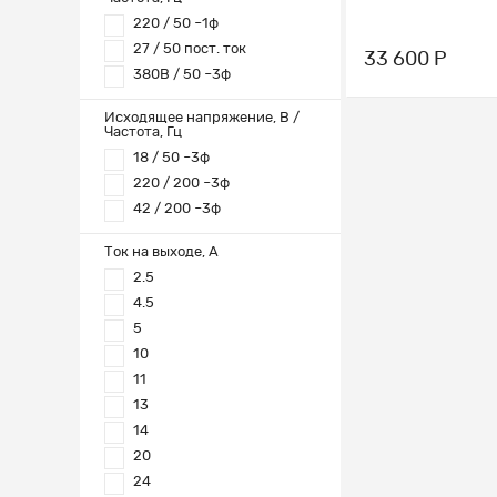
220 / 50 ~1ф
27 / 50 пост. ток
33 600 Р
380В / 50 ~3ф
Исходящее напряжение, В /
Частота, Гц
18 / 50 ~3ф
220 / 200 ~3ф
42 / 200 ~3ф
Ток на выходе, А
2.5
4.5
5
10
11
13
14
20
24