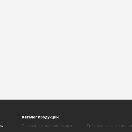
Каталог продукции
Поверхностные вибраторы
Трёхфазные электродви
ты