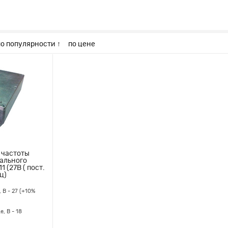
по популярности ↑
по цене
 частоты
иального
 (27В ( пост.
ц)
 В - 27 (+10%
, В - 18